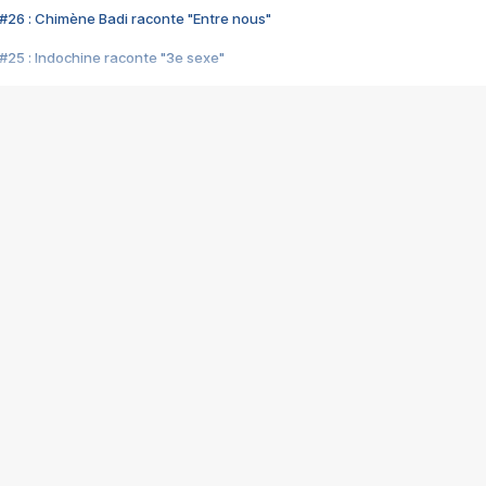
#26 : Chimène Badi raconte "Entre nous"
#25 : Indochine raconte "3e sexe"
#24 : Zaho raconte "C'est chelou"
#23 : Patrick Bruel raconte "Au café des délices"
#22 : Kyo raconte "Le chemin"
#21 : Nolwenn Leroy raconte "Cassé"
#20 : Patrick Hernandez raconte "Born to be alive"
#19 : Lorie raconte "Près de moi"
#18 : Michael Jones raconte "A nos actes manqués" (avec Jean-Jacque
#17 : Khaled raconte "Aïcha"
#16 : Corneille raconte "Parce qu'on vient de loin"
#15 : Indochine raconte "L'aventurier"