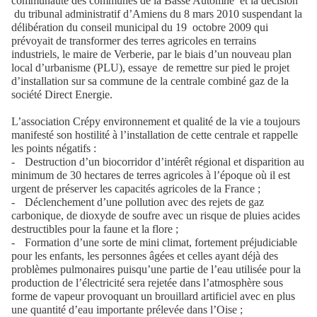
communauté des communes de la Basse Automne
et la décision
du tribunal administratif d’Amiens du 8 mars 2010 suspendant la
délibération du conseil municipal du 19
octobre 2009 qui
prévoyait de transformer des terres agricoles en terrains
industriels, le maire de Verberie, par le biais d’un nouveau plan
local d’urbanisme (PLU), essaye
de remettre sur pied le projet
d’installation sur sa commune de la centrale combiné gaz de la
société Direct Energie.
L’association Crépy environnement et qualité de la vie a toujours
manifesté son hostilité à l’installation de cette centrale et rappelle
les points négatifs :
-
Destruction d’un biocorridor d’intérêt régional et disparition au
minimum de 30 hectares de terres agricoles à l’époque où il est
urgent de préserver les capacités agricoles de la France ;
-
Déclenchement d’une pollution avec des rejets de gaz
carbonique, de dioxyde de soufre avec un risque de pluies acides
destructibles pour la faune et la flore ;
-
Formation d’une sorte de mini climat, fortement préjudiciable
pour les enfants, les personnes âgées et celles ayant déjà des
problèmes pulmonaires puisqu’une partie de l’eau utilisée pour la
production de l’électricité sera rejetée dans l’atmosphère sous
forme de vapeur provoquant un brouillard artificiel avec en plus
une quantité d’eau importante prélevée dans l’Oise ;