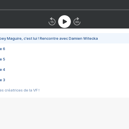
bey Maguire, c'est lui ! Rencontre avec Damien Witecka
e 6
e 5
e 4
e 3
s créatrices de la VF !
e 2
e 1
e Mektoub My Love arrive enfin ! Rencontre avec Shaïn Boumedine et Sal