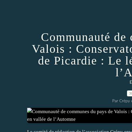
Communauté de 
Valois : Conservat
de Picardie : Le l
l’
E
3
Par Crépy 
Le comité de rédaction de l’association Crépy env