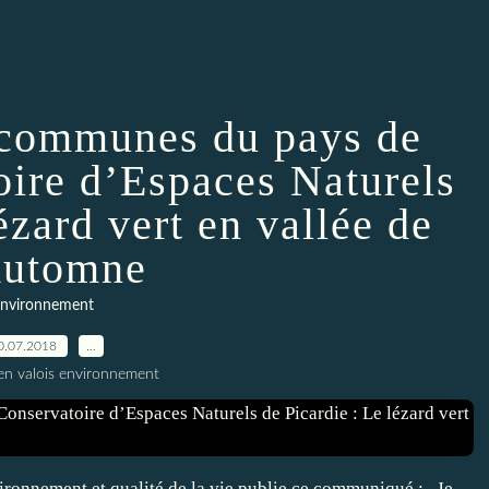
communes du pays de
oire d’Espaces Naturels
ézard vert en vallée de
Automne
nvironnement
0.07.2018
…
en valois environnement
ironnement et qualité de la vie publie ce communiqué : . Je