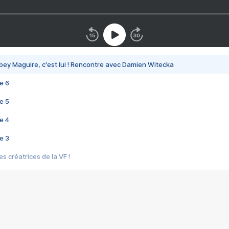
bey Maguire, c'est lui ! Rencontre avec Damien Witecka
e 6
e 5
e 4
e 3
s créatrices de la VF !
e 2
e 1
e Mektoub My Love arrive enfin ! Rencontre avec Shaïn Boumedine et Sal