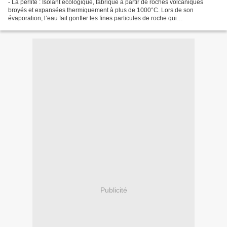
- La perlite : Isolant écologique, fabriqué à partir de roches volcaniques
broyés et expansées thermiquement à plus de 1000°C. Lors de son
évaporation, l’eau fait gonfler les fines particules de roche qui
emmagasinent de l’air. La perlite est un matériau...
Publicité