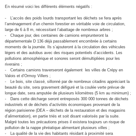
En résumé voici les différents éléments négatifs :
-
L’accès des poids lourds transportant les déchets se fera après
l’aménagement d’un chemin forestier en véritable voie de circulation,
large de 6 à 8 m, nécessitant l’abattage de nombreux arbres ;
-
Chaque jour, des centaines de camions emprunteront la
départementale D 136 déjà passablement encombrée à certains
moments de la journée. Ils s’ajouteront à la circulation des véhicules
légers et des autobus avec des risques potentiels d’accidents. Les
pollutions atmosphérique et sonores seront démultipliées pour les
riverains ;
-
Certains camions traverseront également
les villes de Crépy en
Valois et d’Ormoy Villers ;
-
Le bois, site classé, sillonné par de nombreux citadins appréciant la
beauté du site, sera gravement défiguré et la coulée verte prévue de
longue date, sera amputée de plusieurs kilomètres (5 km au minimum) ;
-
Dans cette décharge seront entreposés 300 000 tonnes de déchets
industriels et de déchets d’activités économiques provenant de la
région parisienne (DEA – déchets de la restauration et des magasins
d’alimentation), en partie triés et soit disant valorisés par la suite.
Malgré toutes les précautions prises il existera toujours un risque de
pollution de la nappe phréatique alimentant plusieurs villes ;
-
La qualité de la vie des habitants résidant à proximité sera