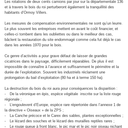
Les rotations de deux cents camions par jour sur la départementale 136
et à travers le bois du roi perturberont également la tranquillité des
habitants d’Ormoy Villers.
Les mesures de compensation environnementales ne sont qu’un leurre.
Le plus souvent les entreprises mettent en avant le coût financier, et
celles-ci tombent dans les oubliettes ou dans le meilleur des cas,
bâclent la restauration du site endommagé comme cela fut déjà le cas
dans les années 1970 pour le bois.
Ce genre d’activités a pour grave défaut de laisser de grandes
cicatrices dans le paysage, difficilement réparables. De plus il est
impossible de connaître à l’avance et suffisamment le périmètre et la
durée de l’exploitation. Souvent les industriels réclament une
prolongation du bail d’exploitation (80 ha et à terme 150 ha).
La destruction du bois du roi aura pour conséquences la disparition :
-
De la véronique en épis, espèce végétale
inscrite sur la liste rouge
régionale ;
-
L’engoulevent d’Europe, espèce rare répertoriée dans l’annexe 1 de
la directive « Oiseaux » de la ZPS ;
-
La Canche précoce et le Carex des sables, plantes exceptionnelles ;
-
Le lézard des souches et le lézard des murailles reptiles rares ;
-
Le rouge queue à front blanc, le pic mar et le pic noir oiseau nichant