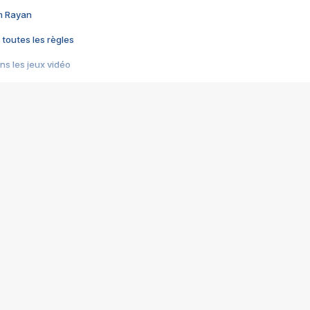
im Rayan
 toutes les règles
s les jeux vidéo
us choquant de Rockstar ? - Le scandale BULLY
e plus moche de Steam
du RÊVE tourne au CAUCHEMAR
pendant 8 heures
it… à tort
umiliés par un jeu vidéo
ire - Final Fantasy 8
ti un empire - Age of Empires
story DOFUS