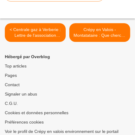
< Centrale gaz à Verberie :
Crépy en Valois -
Lettre de l'association
Montatataire : Que cherche
Crépy environnement et de
la société Punch Metals
la qualité de vie au
dans l'Oise ? >
commissaire enquêteur
Hébergé par Overblog
Top articles
Pages
Contact
Signaler un abus
C.G.U.
Cookies et données personnelles
Préférences cookies
Voir le profil de Crépy en valois environnement sur le portail