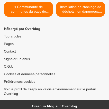
< Communauté de
Installation de stockage de
communes du pays de
déchets non dangereux
Valois : Le parc de
(ISDND) - Commission de
Géresme fragilisé
suivi >
Hébergé par Overblog
Top articles
Pages
Contact
Signaler un abus
C.G.U.
Cookies et données personnelles
Préférences cookies
Voir le profil de Crépy en valois environnement sur le portail
Overblog
Créer un blog sur Overblog