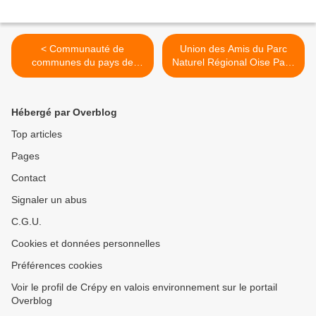
< Communauté de
Union des Amis du Parc
communes du pays de
Naturel Régional Oise Pays
Valois : La viabilité
de France et de ses Trois
économique du canal
Forêts AP3F - BP 20343 –
Seine-Nord est contestée
60634 CHANTILLY >
Hébergé par Overblog
Top articles
Pages
Contact
Signaler un abus
C.G.U.
Cookies et données personnelles
Préférences cookies
Voir le profil de Crépy en valois environnement sur le portail
Overblog