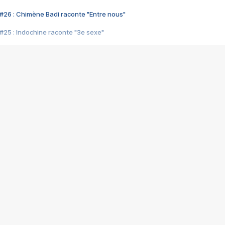
#26 : Chimène Badi raconte "Entre nous"
#25 : Indochine raconte "3e sexe"
#24 : Zaho raconte "C'est chelou"
#23 : Patrick Bruel raconte "Au café des délices"
#22 : Kyo raconte "Le chemin"
#21 : Nolwenn Leroy raconte "Cassé"
#20 : Patrick Hernandez raconte "Born to be alive"
#19 : Lorie raconte "Près de moi"
#18 : Michael Jones raconte "A nos actes manqués" (avec Jean-Jacque
#17 : Khaled raconte "Aïcha"
#16 : Corneille raconte "Parce qu'on vient de loin"
#15 : Indochine raconte "L'aventurier"